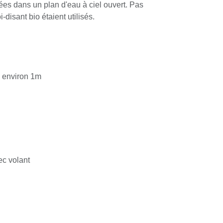
nt en aucun cas être rejetées dans un
ert. Pas même si des savons soi-disant bio
s
au: environ 1m
n
ge
vec volant