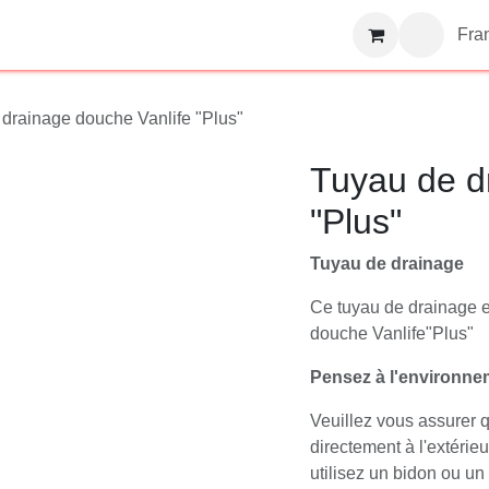
p
Blog
Events
Services
à propos
Franç
u de drainage douche Vanlife "Plus"
Tuyau de 
Vanlife "Pl
Tuyau de drainage
Ce tuyau de drainage
de douche Vanlife"P
Pensez à l'environn
Veuillez vous assur
directement à l'exté
approprié. Ou - util