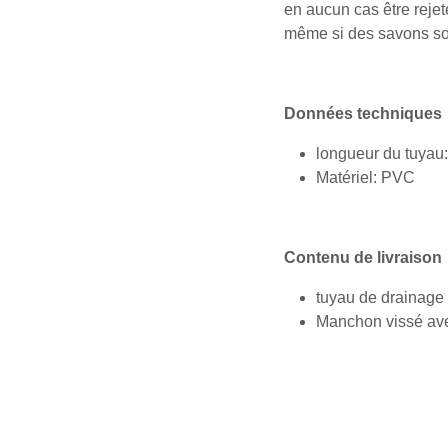
eaux usées ne doive
plan d'eau à ciel ouv
étaient utilisés.
Données technique
longueur du tuy
Matériel: PVC
Contenu de livraiso
tuyau de draina
Manchon vissé a