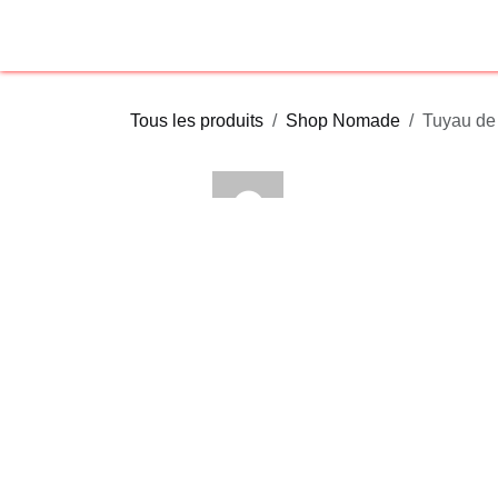
Se rendre au contenu
Page d'accueil
Sho
Tous les produits
Shop Nomade
Tuya