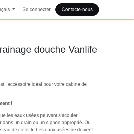
ais
Se connecter
Contacte-nous
drainage douche
us"
 est l'accessoire idéal pour votre cabine
lus"
ement !
er que les eaux usées peuvent s'écouler
rieur dans un drain ou un siphon
isez un bidon ou un seau de collecte.Les